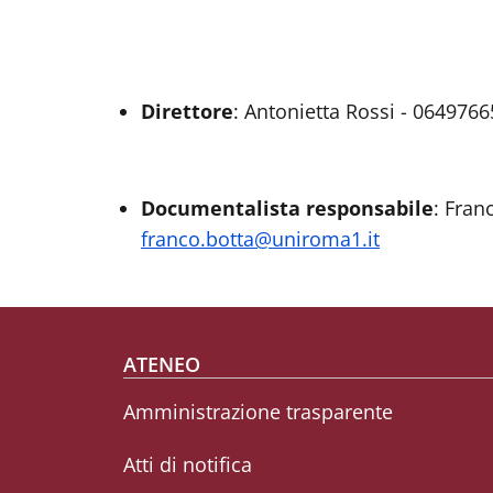
Direttore
: Antonietta Rossi - 064976
Documentalista responsabile
: Fran
franco.botta@uniroma1.it
Footer menu
ATENEO
Amministrazione trasparente
Atti di notifica