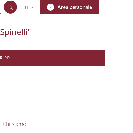
Area personale
IT
SELETTORE LINGUA: CURRENT LANGUAGE
pinelli"
IONS
nkedIn
AIN NAVIGATION
Chi siamo