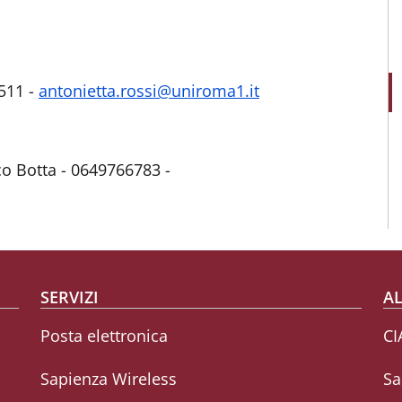
6511 -
antonietta.rossi@uniroma1.it
co Botta - 0649766783 -
SERVIZI
AL
Posta elettronica
CI
Sapienza Wireless
Sa