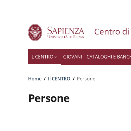
Slim to
Salta al contenuto principale
Skip to footer content
Centro di
IL CENTRO
GIOVANI
CATALOGHI E BANC
Briciole di pane
Home
/
Il CENTRO
/
Persone
Persone