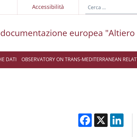
p
Accessibilità
 documentazione europea "Altiero S
HE DATI
OBSERVATORY ON TRANS-MEDITERRANEAN RELAT
Facebook
X
Li
M